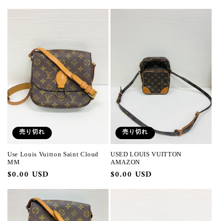
常
常
価
価
格
格
売り切れ
売り切れ
Use Louis Vuitton Saint Cloud
USED LOUIS VUITTON
MM
AMAZON
通
$0.00 USD
通
$0.00 USD
常
常
価
価
格
格