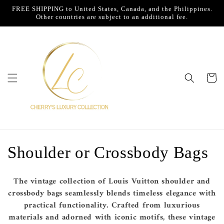
コンテ
ンツに
FREE SHIPPING to United States, Canada, and the Philippines.
Other countries are subject to an additional fee.
進む
カ
ー
ト
コ
Shoulder or Crossbody Bags
レ
The vintage collection of Louis Vuitton shoulder and
ク
crossbody bags seamlessly blends timeless elegance with
practical functionality. Crafted from luxurious
シ
materials and adorned with iconic motifs, these vintage