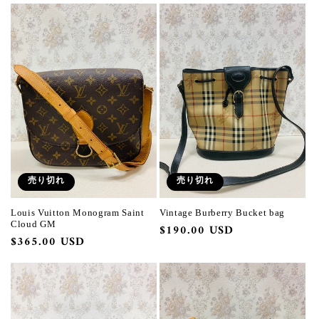
価
価
格
格
売り切れ
売り切れ
Louis Vuitton Monogram Saint
Vintage Burberry Bucket bag
Cloud GM
通
$190.00 USD
通
$365.00 USD
常
常
価
価
格
格