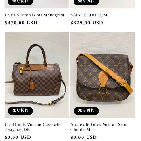
売り切れ
売り切れ
Louis Vuitton Blois Monogram
SAINT CLOUD GM
通
$470.00 USD
通
$325.00 USD
常
常
価
価
格
格
売り切れ
売り切れ
Used Louis Vuitton Greenwich
Authentic Louis Vuitton Saint
2way bag DE
Cloud GM
通
$0.00 USD
通
$0.00 USD