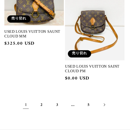
売り切れ
USED LOUIS VUITTON SAUNT
CLOUD MM
通
$325.00 USD
常
売り切れ
価
格
USED LOUIS VUITTON SAINT
CLOUD PM
通
$0.00 USD
常
価
格
1
…
2
3
5